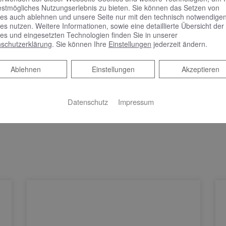
estmögliches Nutzungserlebnis zu bieten. Sie können das Setzen von
es auch ablehnen und unsere Seite nur mit den technisch notwendige
em Online Termine anfragen!
es nutzen. Weitere Informationen, sowie eine detaillierte Übersicht der
es und eingesetzten Technologien finden Sie in unserer
schutzerklärung
. Sie können Ihre
Einstellungen
jederzeit ändern.
Ablehnen
Ablehnen
Einstellungen
Akzeptieren
Datenschutz
Impressum