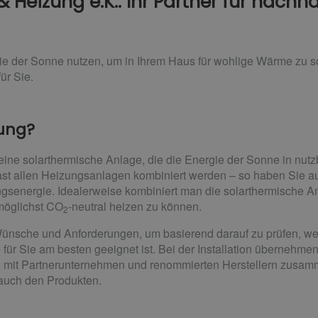
Heizung e.K.: Ihr Partner für nachha
ie der Sonne nutzen, um in Ihrem Haus für wohlige Wärme zu s
ür Sie.
zung?
eine solarthermische Anlage, die die Energie der Sonne in nu
fast allen Heizungsanlagen kombiniert werden – so haben Sie 
energie. Idealerweise kombiniert man die solarthermische An
möglichst CO
-neutral heizen zu können.
2
ünsche und Anforderungen, um basierend darauf zu prüfen, w
ür Sie am besten geeignet ist. Bei der Installation übernehme
g mit Partnerunternehmen und renommierten Herstellern zusa
s auch den Produkten.