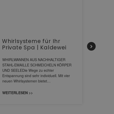
Whirlsysteme für Ihr
Gesta
Private Spa | Kaldewei
alltä
HANS
WHIRLWANNEN AUS NACHHALTIGER
STAHL-EMAILLE SCHMEICHELN KÖRPER
Stil für 
UND SEELEDie Wege zu echter
HANSAGENE
Entspannung sind sehr individuell. Mit vier
von Wascht
neuen Whirlsystemen bietet…
unterschi
konzipiert
WEITERLESEN >>
WEITERL