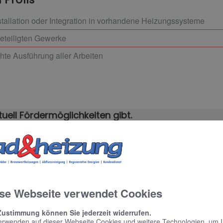
allation oder Integration in vorhandene Heizungssysteme
beteiligten Gewerke
hte Ausführung aller Arbeiten
uell Fördermöglichkeiten gibt.
ren Sie.
se Webseite verwendet Cookies
rmin
Zustimmung können Sie jederzeit widerrufen.
erwenden auf dieser Webseite Cookies und weitere Technologien, um 