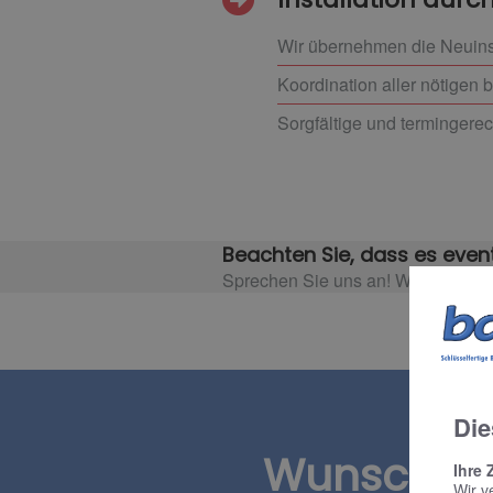
Wir übernehmen die Neuinst
Koordination aller nötigen 
Sorgfältige und termingerec
Beachten Sie, dass es event
Sprechen Sie uns an! Wir informie
Die
Wunschte
Ihre 
Wir v