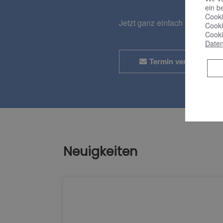
ein b
Cooki
Jetzt ganz einfach und bequ
Cooki
Cooki
Daten
Termin vereinbaren
Neuigkeiten