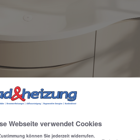
ierten Griffmulden
se Webseite verwendet Cookies
disch schlicht: Badmöbeldesign im St
Zustimmung können Sie jederzeit widerrufen.