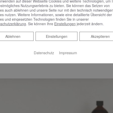
erwenden auf dieser Webseite Cookies und weitere Technologien, um 
estmögliches Nutzungserlebnis zu bieten. Sie können das Setzen von
es auch ablehnen und unsere Seite nur mit den technisch notwendige
es nutzen. Weitere Informationen, sowie eine detaillierte Übersicht der
chaften mit sanften, sich hintereinander schmiegender Hügelkup
es und eingesetzten Technologien finden Sie in unserer
von konkaven und konvexen Formen und horizontalen Linien ü
schutzerklärung
. Sie können Ihre
Einstellungen
jederzeit ändern.
front und Waschtischkante vor, mal weichen sie sich verjüngend
Ablehnen
Ablehnen
Einstellungen
Akzeptieren
 Beckenvolumen und seitlicher Ablagefläche. Auch Ablage und
ythmischen Richtungswechsel: Während die über der Armatur t
 sich das darüber schwebende Lichtsegel wieder vor, um das 
Datenschutz
Impressum
men das horizontale Wellenlinien-Design durch den Dekorverl