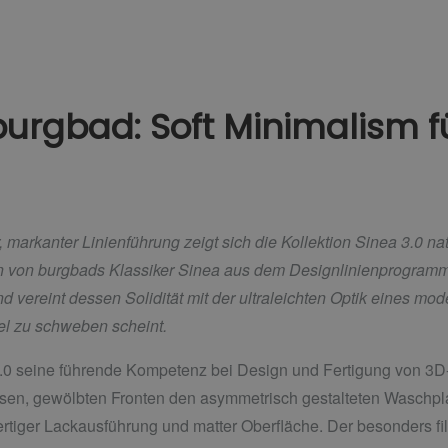
burgbad: Soft Minimalism fu
rkanter Linienführung zeigt sich die Kollektion Sinea 3.0 natu
n von burgbads Klassiker Sinea aus dem Designlinienprogramm 
nd vereint dessen Solidität mit der ultraleichten Optik eines m
bel zu schweben scheint.
3.0 seine führende Kompetenz bei Design und Fertigung von 3D
losen, gewölbten Fronten den asymmetrisch gestalteten Waschpla
iger Lackausführung und matter Oberfläche. Der besonders fil