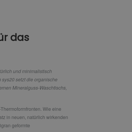
̈r das
̈rlich und minimalistisch
sys20 setzt die organische
odernen Mineralguss-Waschtischs,
-Thermoformfronten. Wie eine
tz in neuen, natürlich wirkenden
igran geformte