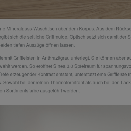
igrane Mineralguss-Waschtisch über dem Korpus. Aus dem Rück
ibt sich die seitliche Griffmulde. Optisch setzt sich damit de
 beiden tiefen Auszüge öffnen lassen.
nmit Griffleisten in Anthrazitgrau unterlegt. Sie können aber au
ählt werden. So eröffnet Sinea 3.0 Spielraum für spannungsv
efe erzeugender Kontrast entsteht, unterstützt eine Griffleiste i
. Sowohl bei der reinen Thermoformfront als auch bei den Lackfr
en Sortimentsfarbe ausgeführt werden.