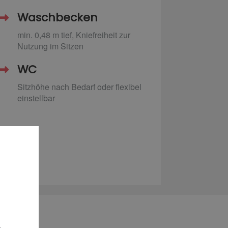
Waschbecken
min. 0,48 m tief, Kniefreiheit zur
Nutzung im Sitzen
WC
Sitzhöhe nach Bedarf oder flexibel
einstellbar