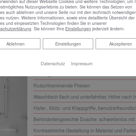
erwenden auf dieser Webseite Cookies und weitere Technologien, um 
estmögliches Nutzungserlebnis zu bieten. Sie können das Setzen von
ner Sanierung und helfen Ihnen, Fördermittel zu be
es auch ablehnen und unsere Seite nur mit den technisch notwendige
es nutzen. Weitere Informationen, sowie eine detaillierte Übersicht der
bindlichen Beratungstermin – wir freuen uns auf Si
es und eingesetzten Technologien finden Sie in unserer
schutzerklärung
. Sie können Ihre
Einstellungen
jederzeit ändern.
ngsmerkmale des barrierereduziert
Ablehnen
Ablehnen
Einstellungen
Akzeptieren
Datenschutz
Impressum
Schwellenlose Türen die nach außen öffnen od
Einstiegsbreite
Rutschhemmende Fliesen
Waschtisch flach und unterfahrbar, Höhe nach i
Halte-, Stütz- und Klappgriffe, benutzerfreund
Behindertengerechte Dusche: schwellenlos mit
Kontrastreiche Gestaltung in Material und Farb