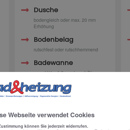
Dusche
bodengleich oder max. 20 mm
Erhöhung
Bodenbelag
rutschfest oder rutschhemmend
Badewanne
max. Höhe 0,5 m oder mit Tür,
Liftsystem o. Ä.
se Webseite verwendet Cookies
glichkeit zur späteren Nachrüstung gegeben sein.
Zustimmung können Sie jederzeit widerrufen.