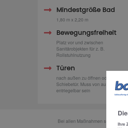
Mindestgröße Bad
1,80 m x 2,20 m
Bewegungsfreiheit
Platz vor und zwischen
Sanitärobjekten für z. B.
Rollstuhlnutzung
Türen
nach außen zu öffnen oder
Schiebetür. Muss von außen
entriegelbar sein
Die
Bei allen Maßnahmen sollte die Mö
Ihre 