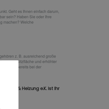
unkt. Geht es Ihnen einfach darum,
zbar sein? Haben Sie oder Ihre
dig machen? Welche
 gehören z. B. ausreichend große
ängerter Sitzfläche und erhöhter
nnen wir bereits bei der
s Bad & Heizung e.K. ist Ihr