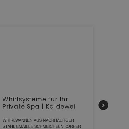
Whirlsysteme für Ihr
Gesta
Private Spa | Kaldewei
alltä
HANS
WHIRLWANNEN AUS NACHHALTIGER
STAHL-EMAILLE SCHMEICHELN KÖRPER
Stil für 