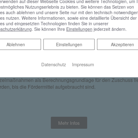
erwenden auf dieser Webseite Cookies und weitere Technologien, um 
estmögliches Nutzungserlebnis zu bieten. Sie können das Setzen von
es auch ablehnen und unsere Seite nur mit den technisch notwendige
es nutzen. Weitere Informationen, sowie eine detaillierte Übersicht der
es und eingesetzten Technologien finden Sie in unserer
schutzerklärung
. Sie können Ihre
Einstellungen
jederzeit ändern.
freien Badumbau wieder verfügbar
Ablehnen
Ablehnen
Einstellungen
Akzeptieren
der als Mieter wieder Zuschüsse für Maßnahmen zur Barriere
Datenschutz
Impressum
 keine Liefer- und Leistungsverträge abgeschlossen hat.
Einzelmaßnahmen als Berechnungsgrundlage für den Zuschuss li
den, bis die Fördermittel aufgebraucht sind.
Mehr Infos