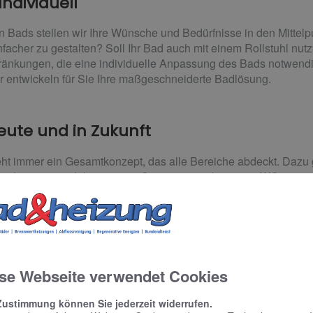
individuell
en Bads stellen wir Ihre Wünsche und Bedürfnisse in den Mittelp
nfacher zu gestalten? Soll Ihr Bad auch mit einem Rollstuhl nut
hränkungen, die eine individuelle Anpassung des Bads notwen
r entwickeln für Sie Ihre maßgeschneiderte Badlösung.
ute und in Zukunft
teht immer ein Gesamtkonzept, das alle Bereiche abdeckt. Dazu
, den man auch bequem im Sitzen nutzen kann, ein WC mit verl
 Dusche. Einen Dusch-Klappsitz oder zusätzliche Handgriffe kö
ei Bedarf nachrüsten.
ssen Sie sich ganz persönlich beraten. Werner Harm
rg.
se Webseite verwendet Cookies
Zustimmung können Sie jederzeit widerrufen.