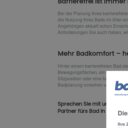
Barrierefrei ist immer 
Bei der Planung Ihres barrierefrei
die Nutzung Ihres Bads im Alter ei
Angehörigen aktuell schon Einsc
Anforderungen Sie auch haben, wi
Mehr Badkomfort – he
Hinter einem barrierefreien Bad s
Bewegungsflächen, ein Waschtisch
Sitzposition oder eine bodenebene
Badplanung vorsehen und später b
Sprechen Sie mit uns und la
Partner fürs Bad in Oldenbu
Die
Ihre 