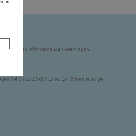
Ihnen
n
reduzierung an Wohngebäuden beantragen.
egen bei bis zu 25.000 Euro. Es können solange