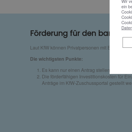
Wir v
ein b
Cooki
Cooki
Cooki
Daten
Förderung für den barriere
Laut KfW können Privatpersonen mit Eigentum o
Die wichtigsten Punkte:
Es kann nur einen Antrag stellen, wer noch
Die förderfähigen Investitionskosten für 
Anträge im KfW-Zuschussportal gestellt wer